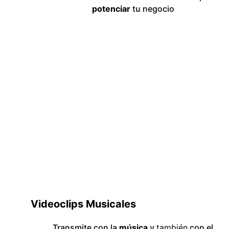
potenciar 
tu negocio
Videoclips Musicales
Transmite con la 
música
 y 
también
 con el 