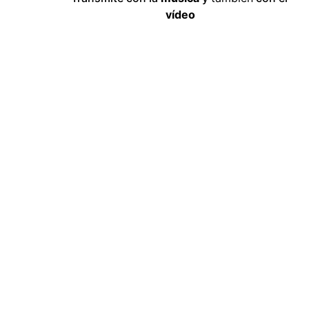
vídeo
"Excelente persona y gran profesional. Do
fotografía, vídeo, redes sociales... se