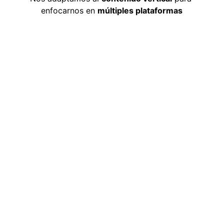
enfocarnos en 
múltiples plataformas
"Estoy muy contento 
mina a la perfección 
algui
 atreve con todo!"