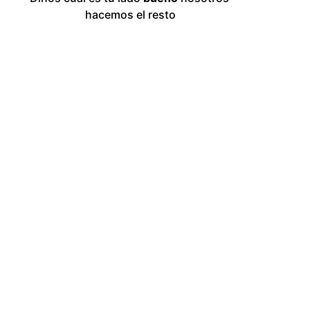
hacemos el resto
con el resultado de las sesiones, Keops es 
en que comprende las ideas."