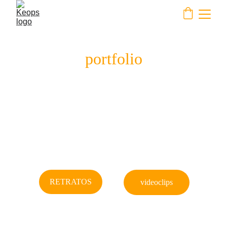
portfolio
Descubre que servicios hemos realizado 
desde 
KEOPS
RETRATOS
videoclips